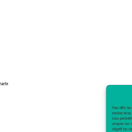
charte
Pour offrir l
stocker et/ou
nous permettr
uniques sur ce
négatif sur ce