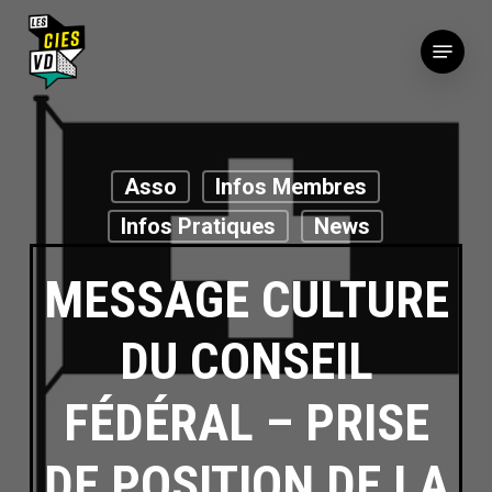
Passer
Menu
au
Fermer
contenu
le
principal
menu
Asso
Infos Membres
Infos Pratiques
News
MESSAGE CULTURE
DU CONSEIL
FÉDÉRAL – PRISE
DE POSITION DE LA